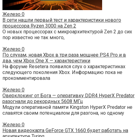
Железо
0
В сети нашли первый тест и характеристики нового
процессора Ryzen 3000 на Zen 2
О новых процессорах с микроархитектурой Zen 2 до сих
пор известно не так много,
Железо
0
По слухам, новая Xbox в три раза мощнее PS4 Pro и в
два, чем Xbox One X — характеристики
На форуме Resetera появился слух о характеристиках
следующего поколения Xbox. Информацию пока не
прокомментировала
Железо
0
Оверклокинг от Бога — оперативку DDR4 HyperX Predator
разогнали до рекордных 5608 МГц
Модули оперативной памяти Kingston HyperX Predator не
славятся своим потенциалом для разгона, но одному
Железо
0
Новая видеокарта GeForce GTX 1660 будет работать на
архитектуре Turing