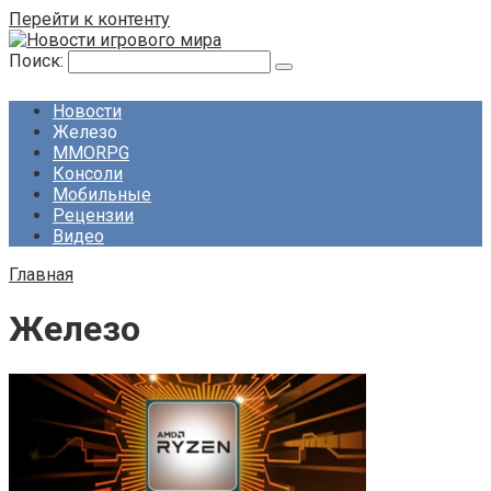
Перейти к контенту
Поиск:
Новости
Железо
MMORPG
Консоли
Мобильные
Рецензии
Видео
Главная
Железо