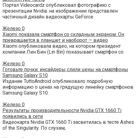
Портал Videocardz опубликовал фотографию c
презентации Nvidia: на изображении представлен
частичный дизайн видеокарты GeForce
Железо
0
Xiaomi показала смартфон со складным экраном. Он
превращается в планшет и наоборот — видео
Xiaomi опубликовала видео, на котором президент
компании Лин Бин (Lin Bin) показывает смартфон со
Железо
0
Готовьте почки: инсайдеры слили цены на смартфоны
Samsung Galaxy S10
Издание TuttoAndroid опубликовало подробную
информацию о ценах на грядущую линейку смартфонов
Samsung Galaxy S10.
Железо
0
Результаты производительности Nvidia GTX 1660 Ti
появились в сети
Видеокарта Nvidia GTX 1660 Ti засветилась в тесте Ashes
of the Singularity. По слухам,