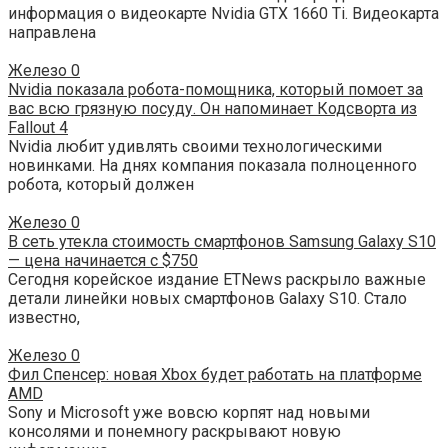
информация о видеокарте Nvidia GTX 1660 Ti. Видеокарта
направлена
Железо
0
Nvidia показала робота-помощника, который помоет за
вас всю грязную посуду. Он напоминает Кодсворта из
Fallout 4
Nvidia любит удивлять своими технологическими
новинками. На днях компания показала полноценного
робота, который должен
Железо
0
В сеть утекла стоимость смартфонов Samsung Galaxy S10
— цена начинается с $750
Сегодня корейское издание ETNews раскрыло важные
детали линейки новых смартфонов Galaxy S10. Стало
известно,
Железо
0
Фил Спенсер: новая Xbox будет работать на платформе
AMD
Sony и Microsoft уже вовсю корпят над новыми
консолями и понемногу раскрывают новую