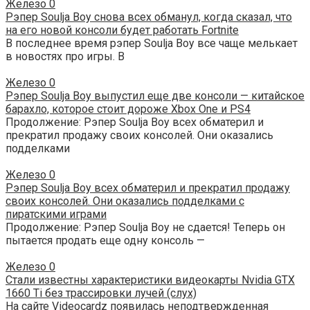
Железо
0
Рэпер Soulja Boy снова всех обманул, когда сказал, что
на его новой консоли будет работать Fortnite
В последнее время рэпер Soulja Boy все чаще мелькает
в новостях про игры. В
Железо
0
Рэпер Soulja Boy выпустил еще две консоли — китайское
барахло, которое стоит дороже Xbox One и PS4
Продолжение: Рэпер Soulja Boy всех обматерил и
прекратил продажу своих консолей. Они оказались
подделками
Железо
0
Рэпер Soulja Boy всех обматерил и прекратил продажу
своих консолей. Они оказались подделками с
пиратскими играми
Продолжение: Рэпер Soulja Boy не сдается! Теперь он
пытается продать еще одну консоль —
Железо
0
Стали известны характеристики видеокарты Nvidia GTX
1660 Ti без трассировки лучей (слух)
На сайте Videocardz появилась неподтвержденная