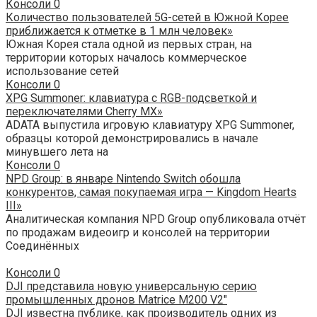
Консоли
0
Количество пользователей 5G-сетей в Южной Корее
приближается к отметке в 1 млн человек»
Южная Корея стала одной из первых стран, на
территории которых началось коммерческое
использование сетей
Консоли
0
XPG Summoner: клавиатура с RGB-подсветкой и
переключателями Cherry MX»
ADATA выпустила игровую клавиатуру XPG Summoner,
образцы которой демонстрировались в начале
минувшего лета на
Консоли
0
NPD Group: в январе Nintendo Switch обошла
конкурентов, самая покупаемая игра — Kingdom Hearts
III»
Аналитическая компания NPD Group опубликовала отчёт
по продажам видеоигр и консолей на территории
Соединённых
Консоли
0
DJI представила новую универсальную серию
промышленных дронов Matrice M200 V2″
DJI известна публике, как производитель одних из