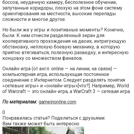
боссов, неудачную камеру, бесполезное обучение,
запутанные коридоры, плохую на этом фоне систему
ориентирования на местности, высокие перепады
сложности и многое другое.
Но были же у игры и позитивные моменты? Конечно,
были. К ним отнесли разделённый экран для
кооперативного прохождения на двоих, интригующую
обстановку, неплохую боевую механику, в которую
приятно втягиваться, полезную разведку, и интересную
концовку со множеством финалов.
Онлайн-игра (от англ. online — на линии, на связи) —
компьютерная игра, использующая постоянное
соединение с Интернетом. Следует разделять понятия
«сетевые игры» и «онлайн-игры»[что?]. Например, World
of Warcraft — это онлайн-игра, а WarCraft 3 — сетевая игра.
По материалам:
gameinonline.com
0
Понравилась статья? Поделиться с друзьями:
Вам также может быть интересно