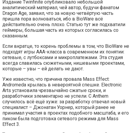
Издание Twinfinite опубликовало небольшой
аналитический материал, чей автор, будучи фанатом
Dragon Age, заявил, что за новую четвёртую часть
пришла пора волноваться, ибо в BioWare всё
действительно очень плохо. Статью тут же подхватили
геймеры, большая часть из которых согласилась со
сказанным.
Если вкратце, то корень проблемы в том, что BioWare не
подходят игры ААА-класса в современном их понятии:
сетевые, с лутбоксами и микроплатежами. Эта студия
всегда славилась сюжетными, нишевыми проектами,
которые – увы – ей делать не дают.
Уже известно, что причина провала Mass Effect:
Andromeda крылась в невероятной спешке. Electronic
Arts установила чрезвычайно сжатые сроки, и
разработчики элементарно не успели. С Anthem
случилось всё ещё хуже: за разработку отвечал новый
специалист – Джонатан Уорнер, который ранее не
принимал участия в проектах подобного масштаба, и его
пиком была подготовка сетевого режима для Mass
Effect 3.