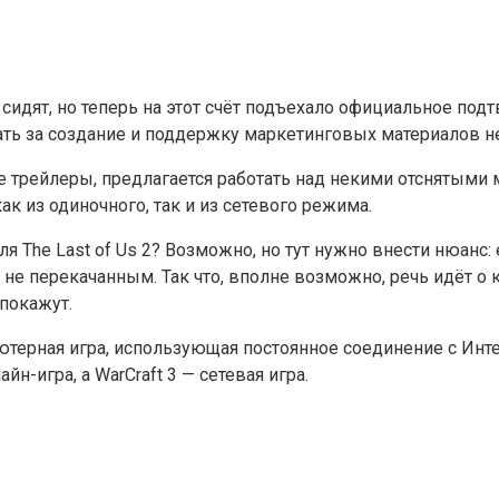
е сидят, но теперь на этот счёт подъехало официальное подт
чать за создание и поддержку маркетинговых материалов н
 трейлеры, предлагается работать над некими отснятыми м
как из одиночного, так и из сетевого режима.
я The Last of Us 2? Возможно, но тут нужно внести нюанс:
 не перекачанным. Так что, вполне возможно, речь идёт о 
 покажут.
мпьютерная игра, использующая постоянное соединение с Ин
айн-игра, а WarCraft 3 — сетевая игра.