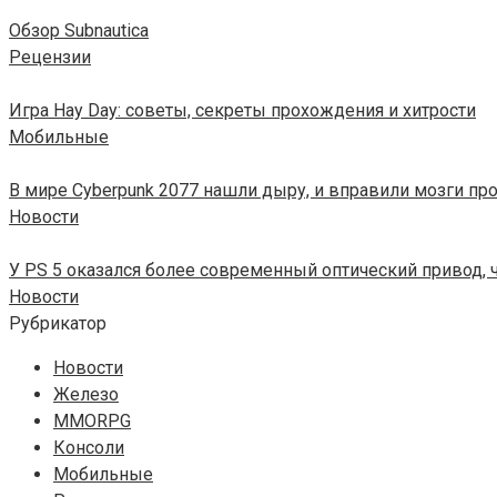
Обзор Subnautica
Рецензии
Игра Hay Day: советы, секреты прохождения и хитрости
Мобильные
В мире Cyberpunk 2077 нашли дыру, и вправили мозги п
Новости
У PS 5 оказался более современный оптический привод, ч
Новости
Рубрикатор
Новости
Железо
MMORPG
Консоли
Мобильные