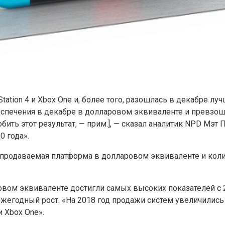
tion 4 и Xbox One и, более того, разошлась в декабре луч
спечения в декабре в долларовом эквиваленте и превзошл
бить этот результат, — прим.], — сказал аналитик NPD Мэт П
0 года».
я продаваемая платформа в долларовом эквиваленте и количе
вом эквиваленте достигли самых высоких показателей с 20
ежегодный рост. «На 2018 год продажи систем увеличились 
и Xbox One».