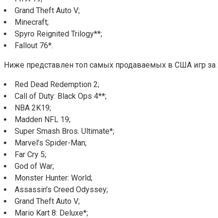
Grand Theft Auto V;
Minecraft;
Spyro Reignited Trilogy**;
Fallout 76*.
Ниже представлен топ самых продаваемых в США игр за 2
Red Dead Redemption 2;
Call of Duty: Black Ops 4**;
NBA 2K19;
Madden NFL 19;
Super Smash Bros. Ultimate*;
Marvel’s Spider-Man;
Far Cry 5;
God of War;
Monster Hunter: World;
Assassin’s Creed Odyssey;
Grand Theft Auto V;
Mario Kart 8: Deluxe*;