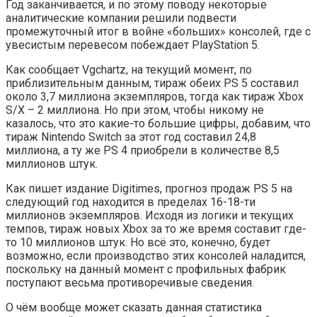
Год заканчивается, и по этому поводу некоторые
аналитические компании решили подвести
промежуточный итог в войне «больших» консолей, где с
увесистым перевесом побеждает PlayStation 5.
Как сообщает Vgchartz, на текущий момент, по
приблизительным данным, тираж обеих PS 5 составил
около 3,7 миллиона экземпляров, тогда как тираж Xbox
S/X – 2 миллиона. Но при этом, чтобы никому не
казалось, что это какие-то большие цифры, добавим, что
тираж Nintendo Switch за этот год составил 24,8
миллиона, а ту же PS 4 приобрели в количестве 8,5
миллионов штук.
Как пишет издание Digitimes, прогноз продаж PS 5 на
следующий год находится в пределах 16-18-ти
миллионов экземпляров. Исходя из логики и текущих
темпов, тираж новых Xbox за то же время составит где-
то 10 миллионов штук. Но всё это, конечно, будет
возможно, если производство этих консолей наладится,
поскольку на данный момент с профильных фабрик
поступают весьма противоречивые сведения.
О чём вообще может сказать данная статистика