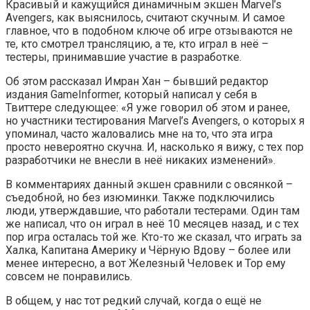
Красивый и кажущийся динамичным экшен Marvel’s
Avengers, как выяснилось, считают скучным. И самое
главное, что в подобном ключе об игре отзываются не
те, кто смотрел трансляцию, а те, кто играл в неё –
тестеры, принимавшие участие в разработке.
Об этом рассказал Имран Хан – бывший редактор
издания GameInformer, который написал у себя в
Твиттере следующее: «Я уже говорил об этом и ранее,
но участники тестирования Marvel’s Avengers, о которых я
упоминал, часто жаловались мне на то, что эта игра
просто невероятно скучна. И, насколько я вижу, с тех пор
разработчики не внесли в неё никаких изменений».
В комментариях данный экшен сравнили с овсянкой –
съедобной, но без изюминки. Также подключились
люди, утверждавшие, что работали тестерами. Один там
же написал, что он играл в неё 10 месяцев назад, и с тех
пор игра осталась той же. Кто-то же сказал, что играть за
Халка, Капитана Америку и Чёрную Вдову – более или
менее интересно, а вот Железный Человек и Тор ему
совсем не понравились.
В общем, у нас тот редкий случай, когда о ещё не