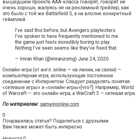
вышедшем проекте ААА-класса говорят, говорят не
очень хорошо, жалуясь не на рекламный трейлер, как
это было с той же Battlefield 5, а на вполне конкретный
геймплей.
I’ve said this before, but Avengers playtesters
I’ve spoken to have frequently mentioned to me
the game just feels incredibly boring to play.
Nothing I’ve seen seems like they’ve fixed that.
— Imran Khan (@imranzomg) June 24, 2020
Онлайн-игра (от англ. online — на линии, на связи) —
компьютерная игра, использующая постоянное
соединение с Интернетом. Следует разделять понятия
«сетевые игры» и «онлайн-игры»[что?]. Например, World
of Warcraft — это онлайн-игра, а WarCraft 3 — сетевая игра.
По материалам:
gameinonline.com
0
Понравилась статья? Поделиться с друзьями:
Вам также может быть интересно
Новости
0